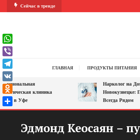
Перейти
Сейчас в тренде
к
содержимому
WhatsApp
Viber
ГЛАВНАЯ
ПРОДУКТЫ ПИТАНИЯ
Telegram
сиональная
Нарколог на Дом в
VK
огическая клиника
Новокузнецке: Помо
Odnoklassniki
 в Уфе
Всегда Рядом
Отправить
Эдмонд Кеосаян – пу