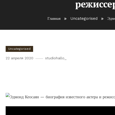
режиссер
Главная
Uncategorised
Эдмо
Uncategorised
22 апреля 2020
studiohallo_
Эдмонд Кеосаян – путь к у
актера и режиссера, его тв