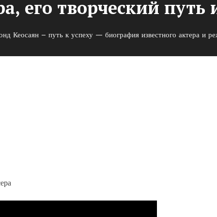
а, его творческий путь 
нд Кеосаян – путь к успеху — биография известного актера и реж
спеху — биография известног
орческий путь и заслуги