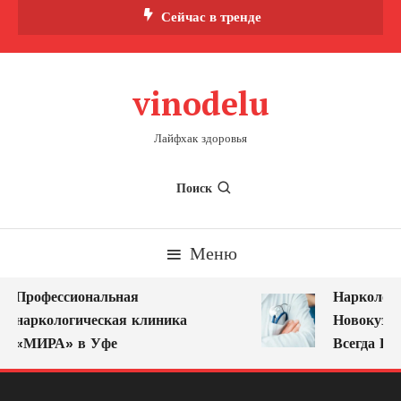
Перейти
Сейчас в тренде
к
содержимому
vinodelu
Лайфхак здоровья
Поиск
Меню
Профессиональная
Нарколог н
наркологическая клиника
Новокузнец
«МИРА» в Уфе
Всегда Рядо