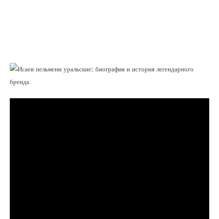
Исаев пельмени уральские — биография и
история легендарного бренда,
запечатлевшего вкус России с любовью и
традиционным рукоделием!