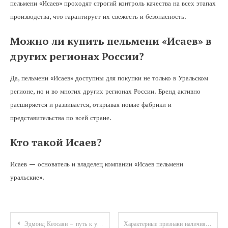
пельмени «Исаев» проходят строгий контроль качества на всех этапах
производства, что гарантирует их свежесть и безопасность.
Можно ли купить пельмени «Исаев» в
других регионах России?
Да, пельмени «Исаев» доступны для покупки не только в Уральском
регионе, но и во многих других регионах России. Бренд активно
расширяется и развивается, открывая новые фабрики и
представительства по всей стране.
Кто такой Исаев?
Исаев — основатель и владелец компании «Исаев пельмени
уральские».
Навигация
Эдмонд Кеосаян – путь к успеху — биография известного актера и режиссера, его творческий путь и заслуги
Характерные признаки наличия жировика на начальной стадии