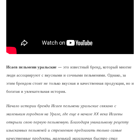
Исаев пельмени уральские
— это известный бренд, который многие
люди ассоциируют с вкусными и сочными пельменями. Однако, за
этим брендом стоит не только вкусная и качественная продукция, но и
богатая и увлекательная история.
Начало истории бренда Исаев пельмени уральские связано с
маленьким городком на Урале, где еще в начале XX века Исаевы
открыли свою первую пельменную. Благодаря уникальному рецепту
изысканных пельменей и стремлению предлагать только самые
качественные продукты, маленький магазинчик быстро стал