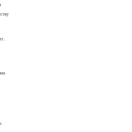
и
ству
т.
ыми
ь