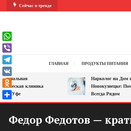
Перейти
Сейчас в тренде
к
содержимому
WhatsApp
Viber
ГЛАВНАЯ
ПРОДУКТЫ ПИТАНИЯ
Telegram
ональная
Нарколог на Дом в
VK
ческая клиника
Новокузнецке: Помощь
Odnoklassniki
 Уфе
Всегда Рядом
Отправить
Федор Федотов — крат