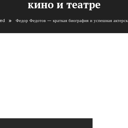
кино и театре
sed
Федор Федотов — краткая биография и успешная актерска
биография и успешная
 театре