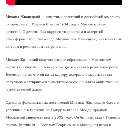
Михаил Жванецкий
— известный советский и российский юморист,
сатирик, актер. Родился 6 марта 1934 года в Москве в семье
артистов. С детства был окружен творчеством и актерской
атмосферой. Отец, Александр Михайлович Жванецкий, был известным
актером и режиссером театра и кино.
Михаил Жванецкий получил высшее образование в Московском
институте современного искусства, где изучал актерское мастерство.
Несмотря на то, что он начал карьеру актера, впоследствии стал
популярным сатириком и знаменитым за свои анализы общественной
и политической жизни.
Одним из феноменальных достижений Михаила Жванецкого был его
успешный выступление на Тридцать второй Международной
Московской кинофестивале в 2002 году. Он был награжден Главным
призом фестиваля — Золотым Георгием за выдающийся вклад в