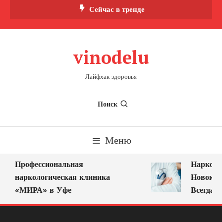
Перейти
Сейчас в тренде
к
содержимому
vinodelu
Лайфхак здоровья
Поиск
Меню
Профессиональная
Нарколог
наркологическая клиника
Новокузн
«МИРА» в Уфе
Всегда Р