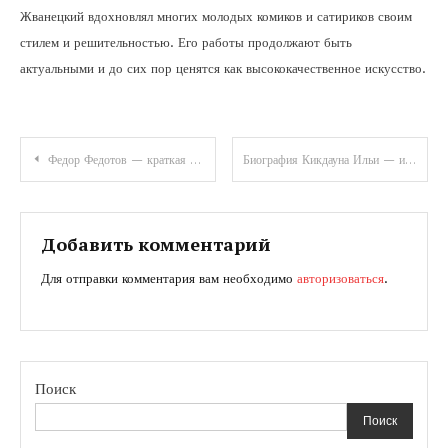
Жванецкий вдохновлял многих молодых комиков и сатириков своим
стилем и решительностью. Его работы продолжают быть
актуальными и до сих пор ценятся как высококачественное искусство.
Навигация
Федор Федотов — краткая биография и успешная актерская карьера в кино и театре
Биография Кикдауна Ильи — история успешного футболиста, его взлеты и достижения
по
записям
Добавить комментарий
Для отправки комментария вам необходимо
авторизоваться
.
Поиск
Поиск