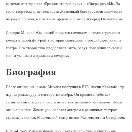
включая легендарные «Бриллиантовую руку» и «Операцию «Ы». За
свою творческую деятельность Жванецкий был удостоен множества
наград и премий, в том числе ордена «За заслуги перед Отечеством».
Сегодня Михаил Жванецкий остается символом интеллектуального
юмора и яркой фигурой в истории советского и российского кино и
театра. Его творчество продолжает жить, радуя поколения зрителей
своим умным и актуальным юмором.
Биография
После окончания школы Михаил поступил в ВТУ имени Качалова, где
изучал режиссуру и мастерство актёра. Он проявлял себя как
талантливый студент и был замечен театральными критиками. После
окончания вуза Жванецкий работал актёром в различных театрах
страны, таких как Московский театр имени Маяковского и Сатирикон.
В 1964 году Михаил Жванецкий стал сценаристом и участником