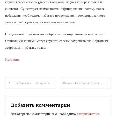
случае классического удаления опухоли, когда ткани разрезают и
сшивают. Существует возможность инфицирования, потому после
избавления необходимо избегать повреждения прооперированного
участка, наблюдать за состоянием кожи на нем.
Специальной профилактики образования жировиков на голове нет.
Общими указаниями могут служить советы сохранять свой организм
здоровым и избегать травм.
Источник
Навигация
Шуфутинский — история жизни, успехи и музыкальное наследие
Николай Семёнович Лесков — великий русский писатель, жизнь и наследие которого впечатляют многих читателей и критиков
по
записям
Добавить комментарий
Для отправки комментария вам необходимо
авторизоваться
.