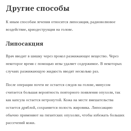
Другие способы
К иным способам лечения относится липосакция, радиоволновое
воздействие, криодеструкция на голове.
Липосакция
Врач вводит в шишку через прокол разжижающее вещество. Через
некоторое время с помощью иглы удаляет содержимое. В некоторых
случаях разжижающую жидкость вводят несколько раз.
После операции почти не остается следов на голове, минусом
считается большая вероятность повторного появления опухоли, так
как капсула остается нетронутой. Кожа на месте вмешательства
остается дряблой, сохраняется полость жировика. Липосакцию
обычно применяют на гигантских опухолях, чтобы избежать больших
рассечений кожи.