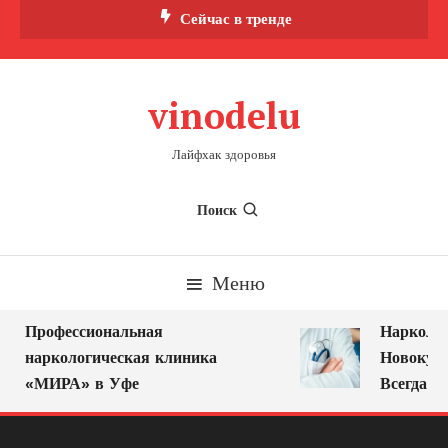
Перейти
Сейчас в тренде
к
содержимому
vinodelu
Лайфхак здоровья
Поиск
Меню
Профессиональная
Нарколог
наркологическая клиника
Новокузн
«МИРА» в Уфе
Всегда Ря