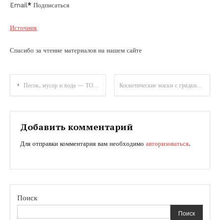
Email
*
Подписаться
Источник
Спасибо за чтение материалов на нашем сайте
Навигация
Песок, мусор и вода — ТОП 5 — самые удивительные рождественские елки со всего мира, куда поехать и где полюбоваться ими
Косметические маски с грядки
по
записям
Добавить комментарий
Для отправки комментария вам необходимо
авторизоваться
.
Поиск
Поиск