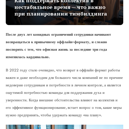
Как поддержать коллектив в
нестабильное время — что важно
при планировании тимбилдинга
После двух лет ковидных ограничений сотрудники начинают
возвращаться к привычному оффлайн-формату, и сложно
поспорить с тем, что офисная жизнь за последние три года
изменилась кардинально.
В 2022 году стало очевидно, что возврат в оффлайн формат работы
важен и даже необходим для большого числа компаний не по причине
недоверия сотрудникам и потребности в личном контроле, а является
ощутимой потребностью команды для поддержания духа и
уверенности. Когда внешние обстоятельства влияют на коллектив и
его эффективное функционирование, встает вопрос о том, какие меры
нужно предпринять, чтобы удержать команду «на плаву».