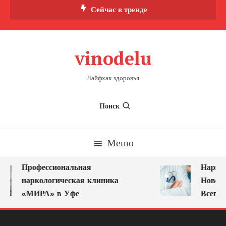
Перейти
Сейчас в тренде
к
содержимому
vinodelu
Лайфхак здоровья
Поиск
Меню
Профессиональная
Нарколо
наркологическая клиника
Новокуз
«МИРА» в Уфе
Всегда 