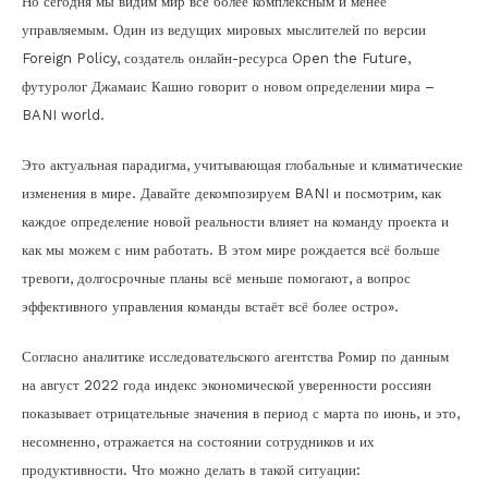
Но сегодня мы видим мир всё более комплексным и менее
управляемым. Один из ведущих мировых мыслителей по версии
Foreign Policy, создатель онлайн-ресурса Open the Future,
футуролог Джамаис Кашио говорит о новом определении мира –
BANI world.
Это актуальная парадигма, учитывающая глобальные и климатические
изменения в мире. Давайте декомпозируем BANI и посмотрим, как
каждое определение новой реальности влияет на команду проекта и
как мы можем с ним работать. В этом мире рождается всё больше
тревоги, долгосрочные планы всё меньше помогают, а вопрос
эффективного управления команды встаёт всё более остро».
Согласно аналитике исследовательского агентства Ромир по данным
на август 2022 года индекс экономической уверенности россиян
показывает отрицательные значения в период с марта по июнь, и это,
несомненно, отражается на состоянии сотрудников и их
продуктивности. Что можно делать в такой ситуации: