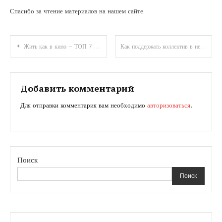
Спасибо за чтение материалов на нашем сайте
Навигация
Жить как в кино – ТОП 7 — подборка доступных для аренды домов из сериалов и фильмов
Как поддержать коллектив в нестабильное время — что важно при планировании тимбилдинга
по
записям
Добавить комментарий
Для отправки комментария вам необходимо
авторизоваться
.
Поиск
Поиск