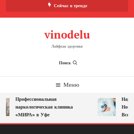
Перейти
Сейчас в тренде
к
содержимому
vinodelu
Лайфхак здоровья
Поиск
Меню
Профессиональная
Нарко
наркологическая клиника
Новок
«МИРА» в Уфе
Всегд