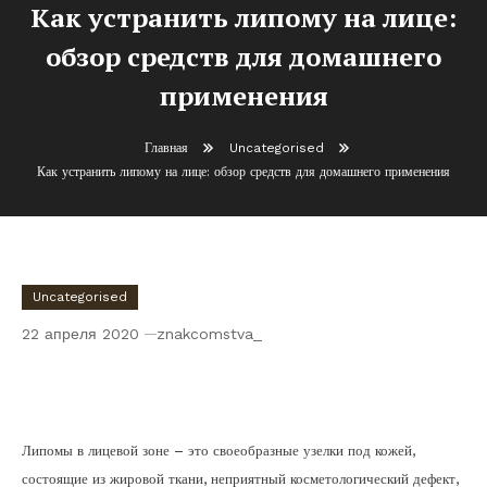
Как устранить липому на лице:
обзор средств для домашнего
применения
Главная
Uncategorised
Как устранить липому на лице: обзор средств для домашнего применения
Uncategorised
22 апреля 2020
znakcomstva_
Как устранить липому на лице: обзор
средств для домашнего применения
Липомы в лицевой зоне – это своеобразные узелки под кожей,
состоящие из жировой ткани, неприятный косметологический дефект,