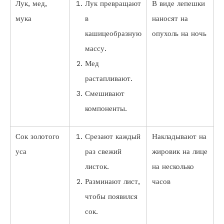
Лук, мед,
Лук превращают
В виде лепешки
мука
в
наносят на
кашицеобразную
опухоль на ночь
массу.
Мед
растапливают.
Смешивают
компоненты.
Сок золотого
Срезают каждый
Накладывают на
уса
раз свежий
жировик на лице
листок.
на несколько
Разминают лист,
часов
чтобы появился
сок.