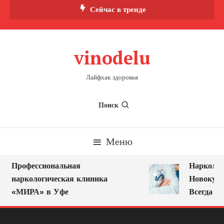
Перейти
Сейчас в тренде
к
содержимому
vinodelu
Лайфхак здоровья
Поиск
Меню
Профессиональная
Нарколог 
наркологическая клиника
Новокузне
«МИРА» в Уфе
Всегда Ря