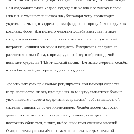
Такой тип нагрузок подходит как для полных, так и для худых людей.
При оздоровительной ходьбе худощавый человек регулирует свой
аппетит и улучшает пищеварение, благодаря чему происходит
укрепление мышц и корректировка фигуры в сторону более округлых
красивых форм. Для полного человека ходьба выступает в виде
средства для повышения энергетических затрат, она нужна, чтоб
потратить излишки энергии и похудеть. Ежедневная прогулка на
расстояние около 5 км, к примеру, на работу и обратно домой,
помогает худеть на 1-1,5 кг каждый месяц. Чем выше скорость ходьбы
– тем быстрее будет происходить похудение.
Уровень нагрузок при ходьбе регулируется при помощи скорости,
когда количество шагов, пройденных за минуту, становится больше,
увеличивается частота сердечных сокращений, работа мышечной
системы становится более интенсивной. Ходьба любой скорости
должна позволять сохранять ровное дыхание, если дыхание
постоянно сбивается, значит, выбранный темп слишком высокий.
Оздоровительную ходьбу оптимально сочетать с дыхательной