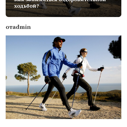
ходьбой?
отadmin