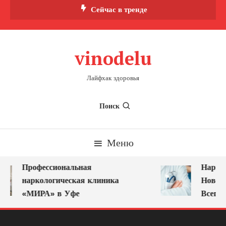
Перейти
Сейчас в тренде
к
содержимому
vinodelu
Лайфхак здоровья
Поиск
Меню
Профессиональная
Наркол
наркологическая клиника
Новоку
«МИРА» в Уфе
Всегда