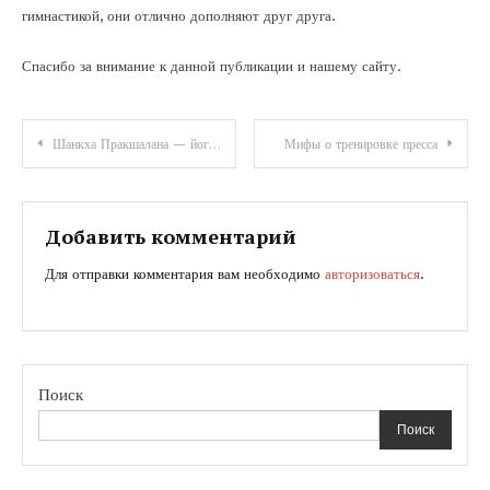
гимнастикой, они отлично дополняют друг друга.
Спасибо за внимание к данной публикации и нашему сайту.
Навигация
Шанкха Пракшалана — йогическая практика очищения кишечника
Мифы о тренировке пресса
по
записям
Добавить комментарий
Для отправки комментария вам необходимо
авторизоваться
.
Поиск
Поиск