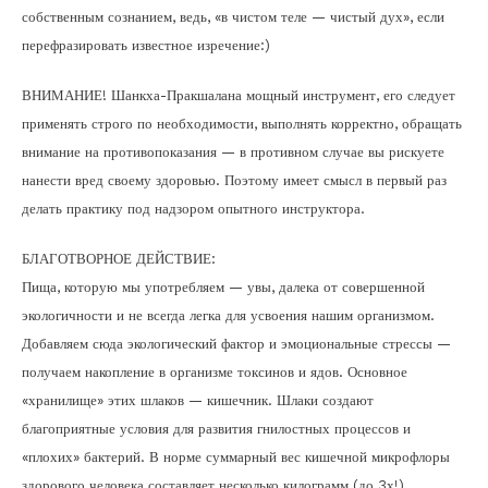
собственным сознанием, ведь, «в чистом теле — чистый дух», если
перефразировать известное изречение:)
ВНИМАНИЕ! Шанкха-Пракшалана мощный инструмент, его следует
применять строго по необходимости, выполнять корректно, обращать
внимание на противопоказания — в противном случае вы рискуете
нанести вред своему здоровью. Поэтому имеет смысл в первый раз
делать практику под надзором опытного инструктора.
БЛАГОТВОРНОЕ ДЕЙСТВИЕ:
Пища, которую мы употребляем — увы, далека от совершенной
экологичности и не всегда легка для усвоения нашим организмом.
Добавляем сюда экологический фактор и эмоциональные стрессы —
получаем накопление в организме токсинов и ядов. Основное
«хранилище» этих шлаков — кишечник. Шлаки создают
благоприятные условия для развития гнилостных процессов и
«плохих» бактерий. В норме суммарный вес кишечной микрофлоры
здорового человека составляет несколько килограмм (до 3х!).