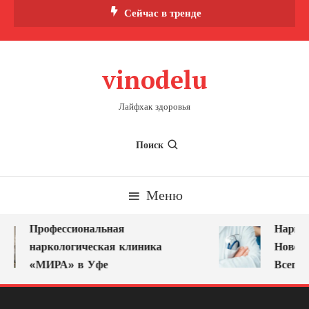
Перейти
Сейчас в тренде
к
содержимому
vinodelu
Лайфхак здоровья
Поиск
Меню
Профессиональная
Нарколо
наркологическая клиника
Новокуз
«МИРА» в Уфе
Всегда 