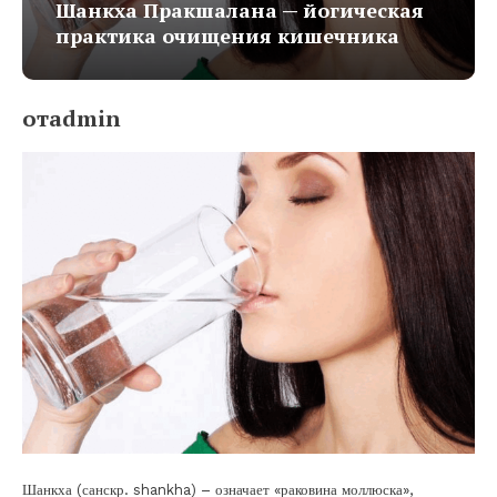
Шанкха Пракшалана — йогическая
практика очищения кишечника
отadmin
Шанкха (санскр. shankha) – означает «раковина моллюска»,