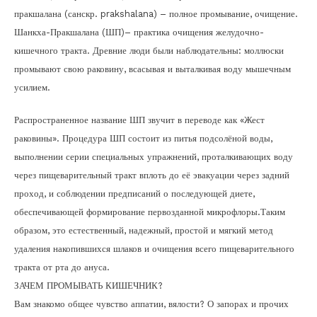
пракшалана (санскр. prakshalana) – полное промывание, очищение.
Шанкха-Пракшалана (ШП)– практика очищения желудочно-
кишечного тракта. Древние люди были наблюдательны: моллюски
промывают свою раковину, всасывая и выталкивая воду мышечным
усилием.
Распространенное название ШП звучит в переводе как «Жест
раковины». Процедура ШП состоит из питья подсолёной воды,
выполнении серии специальных упражнений, проталкивающих воду
через пищеварительный тракт вплоть до её эвакуации через задний
проход, и соблюдении предписаний о последующей диете,
обеспечивающей формирование первозданной микрофлоры.Таким
образом, это естественный, надежный, простой и мягкий метод
удаления накопившихся шлаков и очищения всего пищеварительного
тракта от рта до ануса.
ЗАЧЕМ ПРОМЫВАТЬ КИШЕЧНИК?
Вам знакомо общее чувство аппатии, вялости? О запорах и прочих