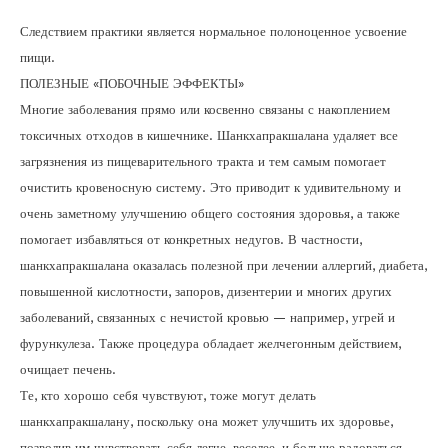
Следствием практики является нормальное полоноценное усвоение
пищи.
ПОЛЕЗНЫЕ «ПОБОЧНЫЕ ЭФФЕКТЫ»
Многие заболевания прямо или косвенно связаны с накоплением
токсичных отходов в кишечнике. Шанкхапракшалана удаляет все
загрязнения из пищеварительного тракта и тем самым помогает
очистить кровеносную систему. Это приводит к удивительному и
очень заметному улучшению общего состояния здоровья, а также
помогает избавляться от конкретных недугов. В частности,
шанкхапракшалана оказалась полезной при лечении аллергий, диабета,
повышенной кислотности, запоров, дизентерии и многих других
заболеваний, связанных с нечистой кровью — например, угрей и
фурункулеза. Также процедура обладает желчегонным действием,
очищает печень.
Те, кто хорошо себя чувствуют, тоже могут делать
шанкхапракшалану, поскольку она может улучшить их здоровье,
позволив им чувствовать себя легче, веселее, и больше радоваться