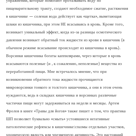
упражнений, которые помогают проталкивать воду по
пищеварительному тракту, создают необходимое сжатие, растяжения
в кишечнике — соленая вода действует как «щетка», выметающая
шлаки из кишечника, при этом НЕ всасываясь в кровь. Кроме того,
возникает уникальный эффект, когда из-за разницы осмотического
давления возникает обратный ток жидкости из крови в кишечник (в
обычном режиме всасывание происходит из кишечника в кровь).
Ворсинки кишечника богаты каппилярами, через которые в кровь
всасываются полезные (и , к сожалению, неполезные) вещества из
переработанной пищи. Мне встречалось мнение, что при
возникновении обратного тока жидкости прочищаются
микроворсинки тонкого и толстого кишечника, а они в этом очень
нуждаются, ведь в складках кишечника и ворсинках различные
частички пищи могут задерживаться на недели и месяцы. Артем
Фролов в книге «Травы для йогов» также пишет о том, что практика
ШП позволяет буквально «смыть» устоявшиеся негативные
патологические рефлексы в кишечнике:спазмы отдельных участков,
хроническую вялость или чрезмерную активность. Это настоящий