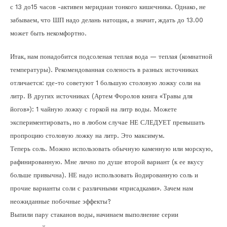
с 13 до15 часов -активен меридиан тонкого кишечника. Однако, не
забываем, что ШП надо делань натощак, а значит, ждать до 13.00
может быть некомфортно.
Итак, нам понадобится подсоленая теплая вода — теплая (комнатной
температуры). Рекомендованная соленость в разных источниках
отличается: где-то советуют 1 большую столовую ложку соли на
литр. В других источниках (Артем Форолов книга «Травы для
йогов»): 1 чайную ложку с горкой на литр воды. Можете
экспериментировать, но в любом случае НЕ СЛЕДУЕТ превышать
пропроцию столовую ложку на литр. Это максимум.
Теперь соль. Можно использовать обычную каменную или морскую,
рафинированную. Мне лично по душе второй вариант (к ее вкусу
больше привычна). НЕ надо использовать йодированную соль и
прочие варианты соли с различными «присадками». Зачем нам
неожиданные побочные эффекты?
Выпили пару стаканов воды, начинаем выполнение серии