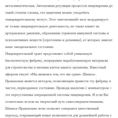
метасимпатическая. Автономная регуляция процессов пищеварения до
такой степени сложна, что кишечник можно уподобить
«пищеварительному мозгу». Этот «автономный» мозг координирует
не только пищеварительную деятельность, но также влияет на
артериальное давление, образование гормонов иммунной системы и
психоактивных веществ (серотонина и допамина), от которых зависит
наше эмоциональное состояние.
Пищеварительный тракт представляет собой уникальную
биологическую фабрику, непрерывно вырабатывающую материалы
для строительства и питания клеток нашего организма. Известный
афоризм гласит: «Мы являемся тем, что мы едим». Шанкха-
Пракшалана является методом, позволяющим привести эту фабрику в
чистое, первозданное состояние. Проводя аналогию с компьютером –
это переустановка операционной системы пищеварения. И если Вы
сознательно встали на творческий путь самосовершенствования,
Шанкха-Пракшалана легко позволит совершить качественный
переход, открывающий новые возможности для дальнейшей работы с