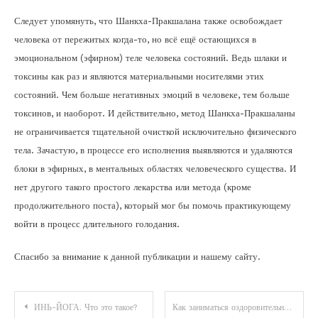
Следует упомянуть, что Шанкха-Пракшалана также освобождает
человека от пережитых когда-то, но всё ещё остающихся в
эмоциональном (эфирном) теле человека состояний. Ведь шлаки и
токсины как раз и являются материальными носителями этих
состояний. Чем больше негативных эмоций в человеке, тем больше
токсинов, и наоборот. И действительно, метод Шанкха-Пракшаланы
не ограничивается тщательной очисткой исключительно физического
тела. Зачастую, в процессе его исполнения выявляются и удаляются
блоки в эфирных, в ментальных областях человеческого существа. И
нет другого такого простого лекарства или метода (кроме
продолжительного поста), который мог бы помочь практикующему
войти в процесс длительного голодания.
Спасибо за внимание к данной публикации и нашему сайту.
Навигация
ИНЬ-ЙОГА. Что это такое?
Как заниматься оздоровительной ходьбой?