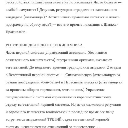
расстройствах пищеварения знаете не по наслышке? Часто болеете —
слабый иммунитет? Девушки, регулярно страдаете от вагинального
кандидоза (молочницы)? Хотите начать правильно питаться и начать
программу по сбросу веса? — все это прямые показания к Шанкха-
Пракшалане.
РЕГУЛЯЦИЯ ДЕЯТЕЛЬНОСТИ КИШЕЧНИКА
Часть нервной системы управляющий автономно (без нашего
сознательного вмешательства) внутренними органами, называют
вегетативной. До недавнего времени традиционны выделяли 2 отдела
в Вегетативной нервной системе — Симпатическую (отвечающую за
рекции возбуждения «бей-беги») и Парасимпатическую (отвечающую
за процессы общего торможения, «ляг, поспи».) Управление
пищеварительной системой «причиталось» парасимпатическому
отделу вегетативной нервной системы. Но из-за сложности регуляции
и огромного количества взаимосвязей в последнее время все чаще
встречается выделенный ТРЕТИЙ отдел вегетативной нервной
системы, исключительно отвечающий за пищеварение —