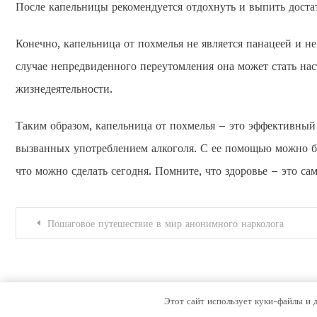
После капельницы рекомендуется отдохнуть и выпить доста
Конечно, капельница от похмелья не является панацеей и не
случае непредвиденного переутомления она может стать на
жизнедеятельности.
Таким образом, капельница от похмелья – это эффективный
вызванных употреблением алкоголя. С ее помощью можно бы
что можно сделать сегодня. Помните, что здоровье – это сам
Навигация
Пошаговое путешествие в мир анонимного нарколога
по
записям
Этот сайт использует куки-файлы и 
Color Magazine
|
Тема: Color Magazine от
Mystery Themes
.