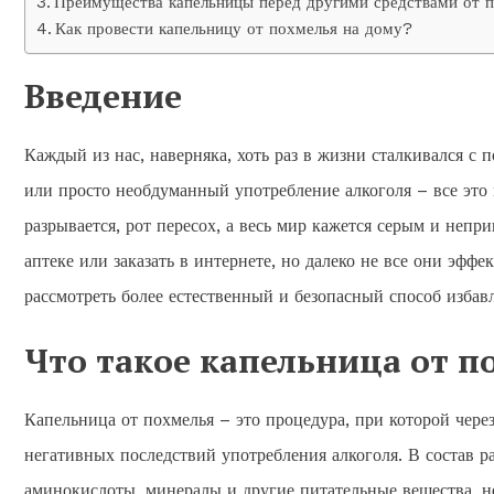
Преимущества капельницы перед другими средствами от 
Как провести капельницу от похмелья на дому?
Введение
Каждый из нас, наверняка, хоть раз в жизни сталкивался с
или просто необдуманный употребление алкоголя – все это м
разрывается, рот пересох, а весь мир кажется серым и непр
аптеке или заказать в интернете, но далеко не все они эф
рассмотреть более естественный и безопасный способ избав
Что такое капельница от п
Капельница от похмелья – это процедура, при которой чере
негативных последствий употребления алкоголя. В состав 
аминокислоты, минералы и другие питательные вещества, н