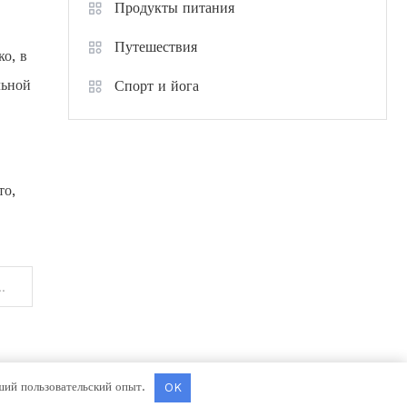
Продукты питания
Путешествия
ко, в
льной
Спорт и йога
то,
 правильно выбрать и использовать
чший пользовательский опыт.
OK