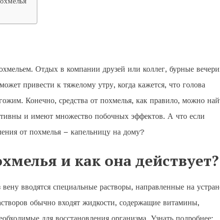
похмелья
 похмельем. Отдых в компании друзей или коллег, бурные вечер
ожет привести к тяжелому утру, когда кажется, что голова
игожим. Конечно, средства от похмелья, как правило, можно най
фективны и имеют множество побочных эффектов. А что если
ления от похмелья – капельницу на дому?
охмелья и как она действует?
з вену вводятся специальные растворы, направленные на устра
растворов обычно входят жидкости, содержащие витамины,
еобходимые для восстановления организма. Узнать подробнее: