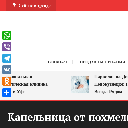
Перейти
Сейчас в тренде
к
содержимому
WhatsApp
Viber
ГЛАВНАЯ
ПРОДУКТЫ ПИТАНИЯ
Telegram
сиональная
Нарколог на Дом в
VK
огическая клиника
Новокузнецке: Помо
Odnoklassniki
 в Уфе
Всегда Рядом
Отправить
Капельница от похмел