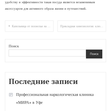
удобству и эффективности такая посуда является незаменимым
аксессуаром для активного образа жизни и путешествий.
Навигация
Капельница от похмелья на дому: эффективный способ избавиться от неприятных ощущений
Прикладная кинезиология: ключевые понятия и применение в повседневной жизни
по
записям
Поиск
Поиск
Последние записи
Профессиональная наркологическая клиника
«МИРА» в Уфе