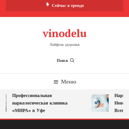
Перейти
Сейчас в тренде
к
содержимому
vinodelu
Лайфхак здоровья
Поиск
Меню
Профессиональная
Наркол
наркологическая клиника
Новоку
«МИРА» в Уфе
Всегда