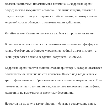
Являясь носителями незаменимого витамина E, кедровые орехи
поддерживают иммунитет человека. Как антиоксидант, витамин E
предупреждает процесс старения и гибели клеток, поэтому семена
кедровой сосны обладают омолаживающим действием.
Читайте также:Калина — полезные свойства и противопоказания
В составе орешков содержится значительное количество фосфора и
калия. Фосфор способствует укреплению зубной эмали и костей, а
калий укрепляет органы сердечно-сосудистой системы.
Кедровые орехи богаты аминокислотой триптофан, которая оказывает
положительное влияние на сон человека. Ночью под воздействием
триптофана начинает образовываться мелатонин – «гормон сна». Если
человек получает с питанием недостаточное количество триптофана,
мелатонин не выделяется и наступает бессонница.
Несмотря на высокую калорийность и большое содержание жира,