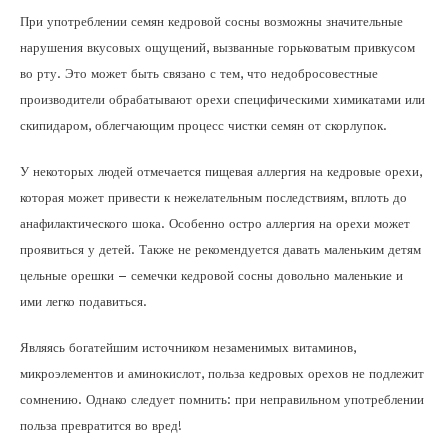
При употреблении семян кедровой сосны возможны значительные
нарушения вкусовых ощущений, вызванные горьковатым привкусом
во рту. Это может быть связано с тем, что недобросовестные
производители обрабатывают орехи специфическими химикатами или
скипидаром, облегчающим процесс чистки семян от скорлупок.
У некоторых людей отмечается пищевая аллергия на кедровые орехи,
которая может привести к нежелательным последствиям, вплоть до
анафилактического шока. Особенно остро аллергия на орехи может
проявиться у детей. Также не рекомендуется давать маленьким детям
цельные орешки – семечки кедровой сосны довольно маленькие и
ими легко подавиться.
Являясь богатейшим источником незаменимых витаминов,
микроэлементов и аминокислот, польза кедровых орехов не подлежит
сомнению. Однако следует помнить: при неправильном употреблении
польза превратится во вред!