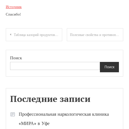
Источник
Спасибо!
Навигация
Таблица калорий продуктов питания
Полезные свойства и противопоказания моркови
по
записям
Поиск
Поиск
Последние записи
Профессиональная наркологическая клиника
«МИРА» в Уфе