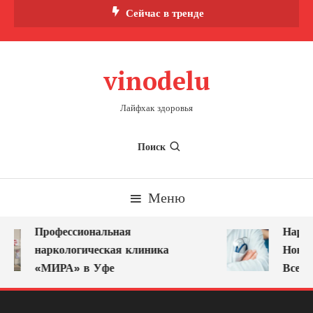
Перейти
Сейчас в тренде
к
содержимому
vinodelu
Лайфхак здоровья
Поиск
Меню
Профессиональная
Наркол
наркологическая клиника
Новоку
«МИРА» в Уфе
Всегда