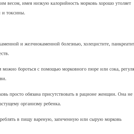
ним весом, имея низкую калорийность морковь хорошо утоляет
и и токсины.
аменной и желчнокаменной болезнью, холецистите, панкреатит
ств.
м можно бороться с помощью морковного пюре или сока, регул
ви.
овь просто обязана присутствовать в рационе женщин. Она не
астущему организму ребенка.
реблять в пищу вареную, запеченную или сырую морковь