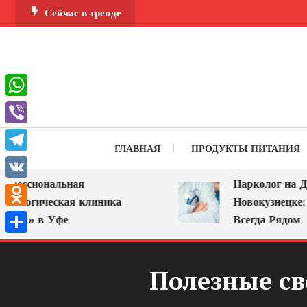
Перейти
Сейчас в тренде
к
содержимому
WhatsApp
Viber
ГЛАВНАЯ
ПРОДУКТЫ ПИТАНИЯ
Telegram
сиональная
Нарколог на Дом в
VK
огическая клиника
Новокузнецке: Пом
Odnoklassniki
» в Уфе
Всегда Рядом
Отправить
Полезные св