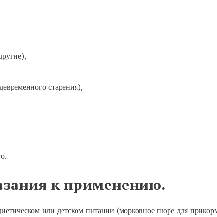
другие),
девременного старения),
о.
азания к применению.
диетическом или детском питании (морковное пюре для прикорм