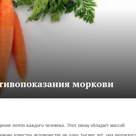
отивопоказания моркови
ионе почти каждого человека. Этот овощ обладает массой
рковь известна человечеству не одну тысячу лет, она неприхот