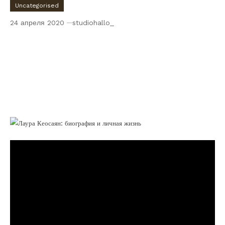
Uncategorised
24 апреля 2020
studiohallo_
Лаура Кеосаян — звезда шоу «Холостяк» и
успешная профессиональная визажистка,
погрузитесь в интригующую и
захватывающую историю ее биографии и
узнайте все о ее увлекательной личной
жизни!