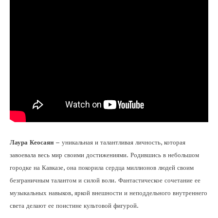
Лаура Кеосаян
– уникальная и талантливая личность, которая
завоевала весь мир своими достижениями. Родившись в небольшом
городке на Кавказе, она покорила сердца миллионов людей своим
безграничным талантом и силой воли. Фантастическое сочетание ее
музыкальных навыков, яркой внешности и неподдельного внутреннего
света делают ее поистине культовой фигурой.