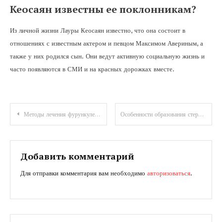
Кеосаян известны ее поклонникам?
Из личной жизни Лауры Кеосаян известно, что она состоит в
отношениях с известным актером и певцом Максимом Авериным, а
также у них родился сын. Они ведут активную социальную жизнь и
часто появляются в СМИ и на красных дорожках вместе.
Навигация
Методы лечения фурункулеза: обзор популярных средств
Особенности образования стержня у фурункула
по
записям
Добавить комментарий
Для отправки комментария вам необходимо
авторизоваться
.