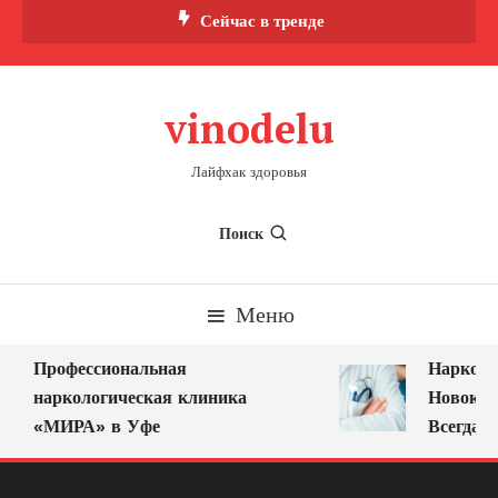
Перейти
Сейчас в тренде
к
содержимому
vinodelu
Лайфхак здоровья
Поиск
Меню
Профессиональная
Нарколог
наркологическая клиника
Новокузн
«МИРА» в Уфе
Всегда Ря