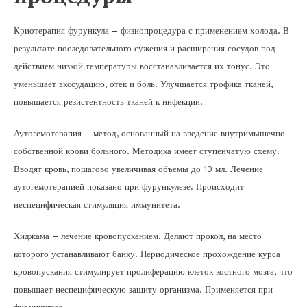
Криотерапия фурункула – физиопроцедура с применением холода. В
результате последовательного сужения и расширения сосудов под
действием низкой температуры восстанавливается их тонус. Это
уменьшает экссудацию, отек и боль. Улучшается трофика тканей,
повышается резистентность тканей к инфекции.
Аутогемотерапия – метод, основанный на введение внутримышечно
собственной крови больного. Методика имеет ступенчатую схему.
Вводят кровь, пошагово увеличивая объемы до 10 мл. Лечение
аутогемотерапией показано при фурункулезе. Происходит
неспецифическая стимуляция иммунитета.
Хиджама – лечение кровопусканием. Делают прокол, на место
которого устанавливают банку. Периодическое прохождение курса
кровопускания стимулирует пролиферацию клеток костного мозга, что
повышает неспецифическую защиту организма. Применяется при