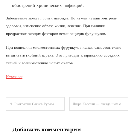
обострений хронических инфекций.
Заболевание может пройти навсегда. Но нужен четкий контроль
здоровья, изменение образа жизни, лечение. При наличии
предрасполагающих факторов велик рецидив фурункулов.
При появлении множественных фурункулов нельзя самостоятельно
вытягивать гнойный корень. Это приводит к заражению соседних
тканей и возникновению новых очагов.
Источник
Навигация
Биография Сакиса Руваса — личная жизнь, жена, дети. Главные моменты в жизни и карьере греческого певца
Лаура Кеосаян — звезда шоу «Холостяк» и успешная профессиональная визажистка, погрузитесь в интригующую и захватывающую историю ее биографии и узнайте все о ее увлекательной личной жизни!
по
записям
Добавить комментарий