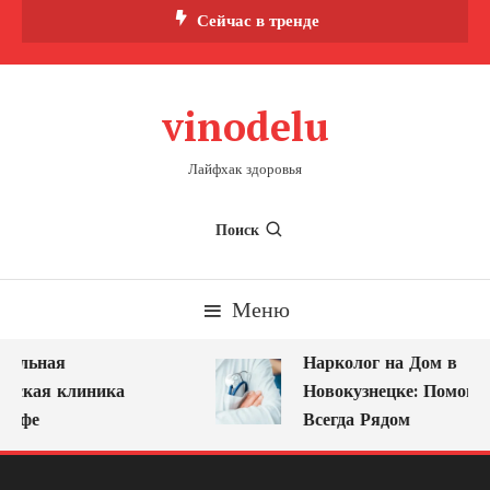
Перейти
Сейчас в тренде
к
содержимому
vinodelu
Лайфхак здоровья
Поиск
Меню
альная
Нарколог на Дом в
еская клиника
Новокузнецке: Помощь,
Уфе
Всегда Рядом