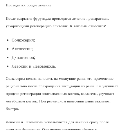
Проводится общее лечение.
После вскрытия фурункула проводится лечение препаратами,
ускоряющими регенерацию эпителия. К таковым относятся:
Солкосерил;
Актовегин;
Д-пантенол;
Левосин и Левомеколь.
Солкосерил нельзя наносить на мокнущие раны, его применение
рационально после прекращения экссудации из раны. Он улучшает
процесс регенерации эпителиальных клеток, коллагена, улучшает
метаболизм клеток. При регулярном нанесении раны заживают
быстро.
Левосин и Левомеколь используются для лечения сразу после
вскрытия фурункула. Они имеют следующие эффекты: