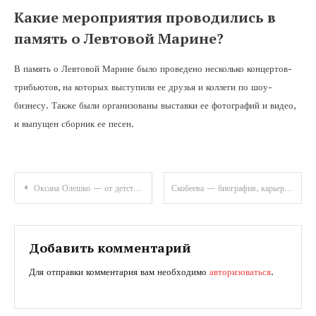
Какие мероприятия проводились в
память о Левтовой Марине?
В память о Левтовой Марине было проведено несколько концертов-
трибьютов, на которых выступили ее друзья и коллеги по шоу-
бизнесу. Также были организованы выставки ее фотографий и видео,
и выпущен сборник ее песен.
Навигация
Оксана Олешко — от детства и профессионального успеха до личной жизни – удивительная история жизни знаменитой личности
Скобеева — биография, карьера и личная жизнь известной российской журналистки — все, что вам нужно знать
по
записям
Добавить комментарий
Для отправки комментария вам необходимо
авторизоваться
.