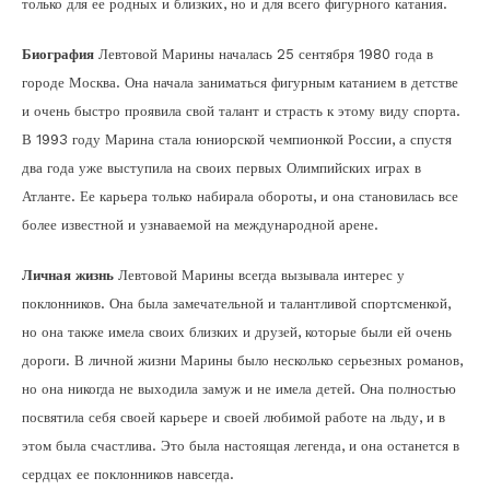
только для ее родных и близких, но и для всего фигурного катания.
Биография
Левтовой Марины началась 25 сентября 1980 года в
городе Москва. Она начала заниматься фигурным катанием в детстве
и очень быстро проявила свой талант и страсть к этому виду спорта.
В 1993 году Марина стала юниорской чемпионкой России, а спустя
два года уже выступила на своих первых Олимпийских играх в
Атланте. Ее карьера только набирала обороты, и она становилась все
более известной и узнаваемой на международной арене.
Личная жизнь
Левтовой Марины всегда вызывала интерес у
поклонников. Она была замечательной и талантливой спортсменкой,
но она также имела своих близких и друзей, которые были ей очень
дороги. В личной жизни Марины было несколько серьезных романов,
но она никогда не выходила замуж и не имела детей. Она полностью
посвятила себя своей карьере и своей любимой работе на льду, и в
этом была счастлива. Это была настоящая легенда, и она останется в
сердцах ее поклонников навсегда.