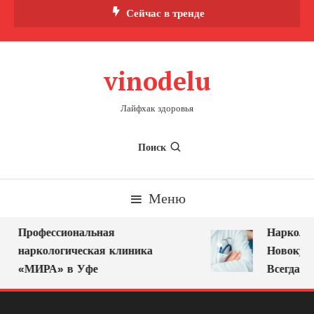
Перейти
Сейчас в тренде
к
содержимому
vinodelu
Лайфхак здоровья
Поиск
Меню
Профессиональная
Нарколог 
наркологическая клиника
Новокузне
«МИРА» в Уфе
Всегда Ря