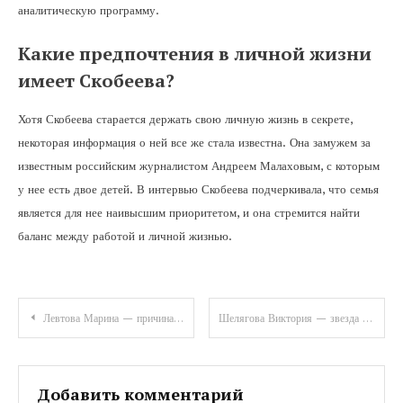
аналитическую программу.
Какие предпочтения в личной жизни
имеет Скобеева?
Хотя Скобеева старается держать свою личную жизнь в секрете,
некоторая информация о ней все же стала известна. Она замужем за
известным российским журналистом Андреем Малаховым, с которым
у нее есть двое детей. В интервью Скобеева подчеркивала, что семья
является для нее наивысшим приоритетом, и она стремится найти
баланс между работой и личной жизнью.
Навигация
Левтова Марина — причина смерти, биография и личная жизнь — узнайте все подробности
Шелягова Виктория — звезда экранов и сцен — биография, достижения, личная жизнь!
по
записям
Добавить комментарий