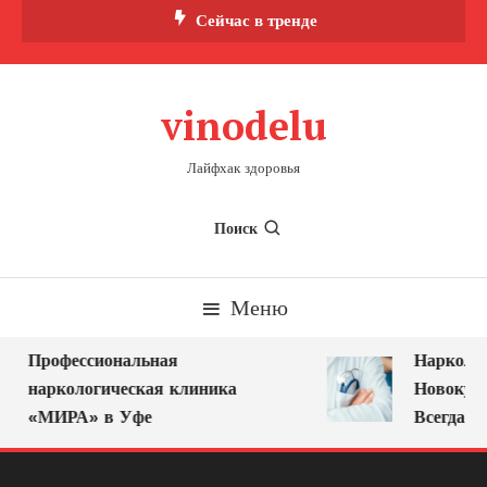
Перейти
Сейчас в тренде
к
содержимому
vinodelu
Лайфхак здоровья
Поиск
Меню
Профессиональная
Нарколог 
наркологическая клиника
Новокузне
«МИРА» в Уфе
Всегда Ря