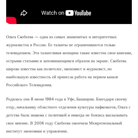
Ольга Скобеева — одна из самых знаменитых и авторитетных
журналисток в России. Ее таланты не ограничиваются только
телевидением. Эта талантливая женщина также известна свои книгами,
острыми статьями и запоминающимся образом на экране. Скобеева
широко известна как политолог, экономист и журналист, но
наибольшую известность ей принесла работа на первом канале
Российского Телевидения.
Родилась она 8 июня 1984 года в Уфе, Башкирия. Благодаря своему
отцу, начальнику областного отделения культуры нафкоматов, Ольга с
детства была знакома с политикой и никогда не боялась высказывать
свое мнение. В 2006 году Скобеева окончила Межрегиональный
институт экономики и управления.