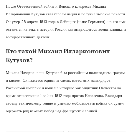
После Отечественной войны и Венского конгресса Михаил
Илларионович Кутузов стал героем нации и получил высокие почести.
Он умер 28 апреля 1813 года в Лейпциге (ныне Германия), но его имя
останется на века в истории России как выдающегося военачальника и
государственного деятеля.
Кто такой Михаил Илларионович
Кутузов?
Михаил Илларионович Кутузов был российским полководцем, графом
и князем. Он является одним из самых известных командиров
Российской империи и вошел в историю как защитник Отечества во
время отечественной войны 1812 года против Наполеона. Благодаря
своему тактическому гению и умению мобилизовать войска он сумел
одержать ряд важных побед над французской армией.