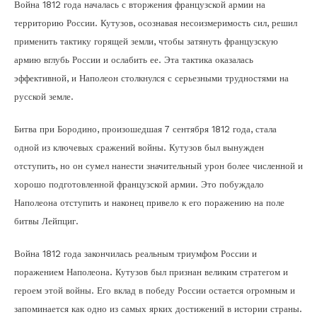
Война 1812 года началась с вторжения французской армии на
территорию России. Кутузов, осознавая несоизмеримость сил, решил
применить тактику горящей земли, чтобы затянуть французскую
армию вглубь России и ослабить ее. Эта тактика оказалась
эффективной, и Наполеон столкнулся с серьезными трудностями на
русской земле.
Битва при Бородино, произошедшая 7 сентября 1812 года, стала
одной из ключевых сражений войны. Кутузов был вынужден
отступить, но он сумел нанести значительный урон более численной и
хорошо подготовленной французской армии. Это побуждало
Наполеона отступить и наконец привело к его поражению на поле
битвы Лейпциг.
Война 1812 года закончилась реальным триумфом России и
поражением Наполеона. Кутузов был признан великим стратегом и
героем этой войны. Его вклад в победу России остается огромным и
запоминается как одно из самых ярких достижений в истории страны.