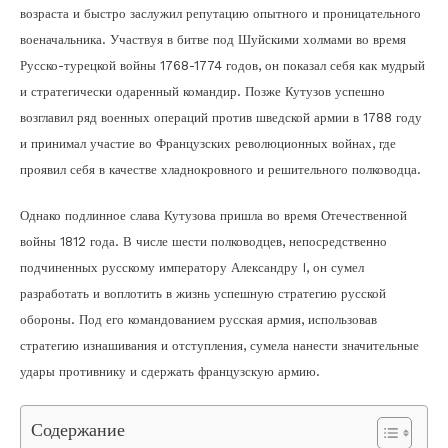
возраста и быстро заслужил репутацию опытного и проницательного
военачальника. Участвуя в битве под Шуйскими холмами во время
Русско-турецкой войны 1768-1774 годов, он показал себя как мудрый
и стратегически одаренный командир. Позже Кутузов успешно
возглавил ряд военных операций против шведской армии в 1788 году
и принимал участие во Французских революционных войнах, где
проявил себя в качестве хладнокровного и решительного полководца.
Однако подлинное слава Кутузова пришла во время Отечественной
войны 1812 года. В числе шести полководцев, непосредственно
подчиненных русскому императору Александру I, он сумел
разработать и воплотить в жизнь успешную стратегию русской
обороны. Под его командованием русская армия, использовав
стратегию изнашивания и отступления, сумела нанести значительные
удары противнику и сдержать французскую армию.
Содержание