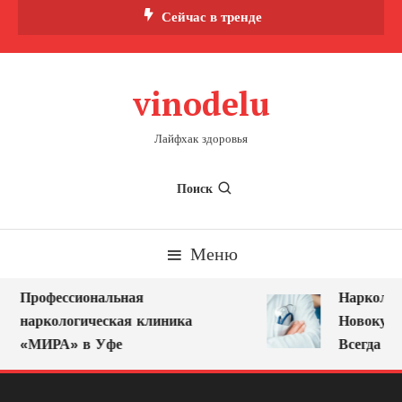
Перейти
Сейчас в тренде
к
содержимому
vinodelu
Лайфхак здоровья
Поиск
Меню
Профессиональная
Нарколог н
наркологическая клиника
Новокузнец
«МИРА» в Уфе
Всегда Ряд