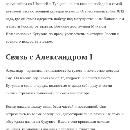
время войны со Швецией и Турцией, но его главной победой и самой
значимой частью военной карьеры остается Отечественная война 1812
года, где он сумел одержать победу над могущественным Наполеоном
и спасти Россию от захвата. Военные достижения Михаила
Илларионовича Кутузова по праву увековечены в истории России и
военного искусства в целом.
Связь с Александром I
Александр I признавал гениальность Кутузова и полностью доверял
ему. Он высоко оценивал его опыт, мудрость и решительность.
Кутузов, в свою очередь, полностью отдавал себя делу и всеми
силами стремился выполнить приказы императора.
Коммуникация между ними была частой и постоянной. Они
встречались во время совещаний, дискутировали на различные темы и
обсуждали планы на будущее. Вместе они принимали важные
решения, касающиеся военных операций и стратегии.