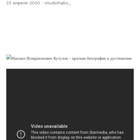
23 апреля 2020
studiohallo_
Михаил Илларионович Кутузов —
выдающийся полководец и военный
стратег, чьи подвиги прославили Россию
на полях сражений, история биографии и
достижения