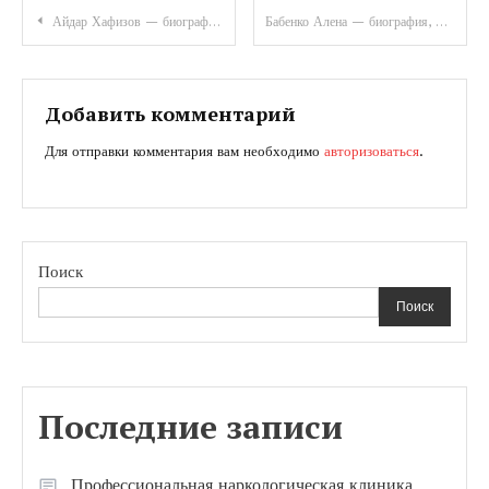
Навигация
Айдар Хафизов — биография, фильмография, актерские работы — история успеха популярного российского актера
Бабенко Алена — биография, факты, личная жизнь Википедия
по
записям
Добавить комментарий
Для отправки комментария вам необходимо
авторизоваться
.
Поиск
Поиск
Последние записи
Профессиональная наркологическая клиника