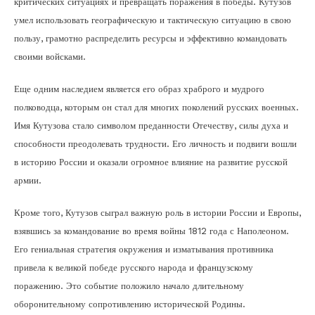
критических ситуациях и превращать поражения в победы. Кутузов
умел использовать географическую и тактическую ситуацию в свою
пользу, грамотно распределить ресурсы и эффективно командовать
своими войсками.
Еще одним наследием является его образ храброго и мудрого
полководца, которым он стал для многих поколений русских военных.
Имя Кутузова стало символом преданности Отечеству, силы духа и
способности преодолевать трудности. Его личность и подвиги вошли
в историю России и оказали огромное влияние на развитие русской
армии.
Кроме того, Кутузов сыграл важную роль в истории России и Европы,
взявшись за командование во время войны 1812 года с Наполеоном.
Его гениальная стратегия окружения и изматывания противника
привела к великой победе русского народа и французскому
поражению. Это событие положило начало длительному
оборонительному сопротивлению исторической Родины.