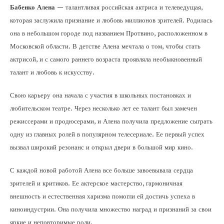
Бабенко Алена
— талантливая российская актриса и телеведущая,
которая заслужила признание и любовь миллионов зрителей. Родилась
она в небольшом городе под названием Протвино, расположенном в
Московской области. В детстве Алена мечтала о том, чтобы стать
актрисой, и с самого раннего возраста проявляла необыкновенный
талант и любовь к искусству.
Свою карьеру она начала с участия в школьных постановках и
любительском театре. Через несколько лет ее талант был замечен
режиссерами и продюсерами, и Алена получила предложение сыграть
одну из главных ролей в популярном телесериале. Ее первый успех
вызвал широкий резонанс и открыл двери в большой мир кино.
С каждой новой работой Алена все больше завоевывала сердца
зрителей и критиков. Ее актерское мастерство, гармоничная
внешность и естественная харизма помогли ей достичь успеха в
киноиндустрии. Она получила множество наград и признаний за свои
яркие и неповторимые роли.