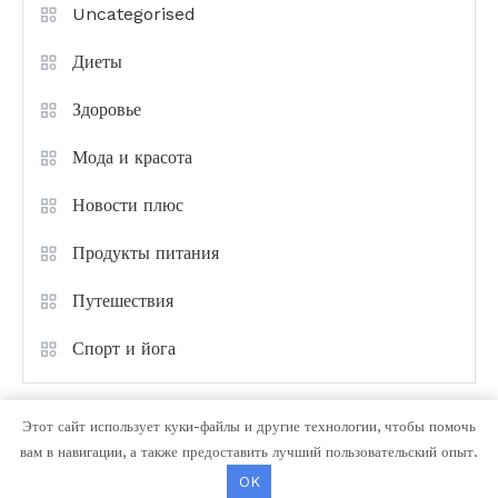
Uncategorised
Диеты
Здоровье
Мода и красота
Новости плюс
Продукты питания
Путешествия
Спорт и йога
Этот сайт использует куки-файлы и другие технологии, чтобы помочь
вам в навигации, а также предоставить лучший пользовательский опыт.
OK
Color Magazine
|
Тема: Color Magazine от
Mystery Themes
.