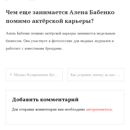
Чем еще занимается Алена Бабенко
помимо актёрской карьеры?
Алена Бабенко помимо актёрской карьеры занимается модельным
бизнесом. Она участвует в фотосессиях для модных журналов и
работает с известными брендами.
Навигация
Михаил Илларионович Кутузов — выдающийся полководец и военный стратег, чьи подвиги прославили Россию на полях сражений, история биографии и достижения
Как устранить липому на шее: обзор домашних методов лечения
по
записям
Добавить комментарий
Для отправки комментария вам необходимо
авторизоваться
.