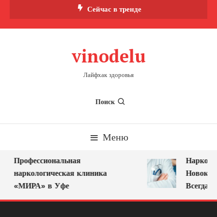
Перейти
Сейчас в тренде
к
содержимому
vinodelu
Лайфхак здоровья
Поиск
Меню
Профессиональная
Нарколог
наркологическая клиника
Новокузн
«МИРА» в Уфе
Всегда Ря