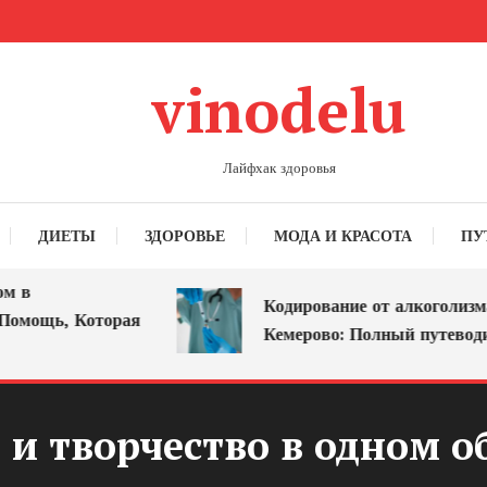
vinodelu
Лайфхак здоровья
ДИЕТЫ
ЗДОРОВЬЕ
МОДА И КРАСОТА
ПУ
в
Кодирование от алкоголизма в
мощь, Которая
Кемерово: Полный путеводите
 и творчество в одном об