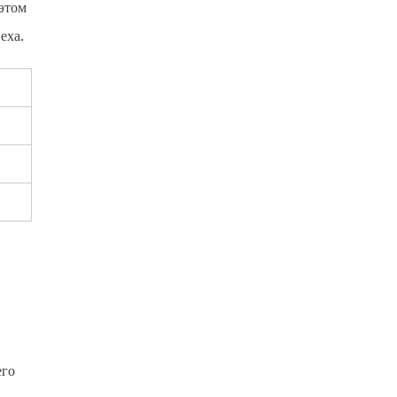
этом
еха.
его