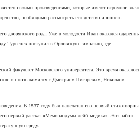
звестен своими произведениями, которые имеют огромное знач
орчество, необходимо рассмотреть его детство и юность.
него дворянского рода. Уже в молодости Иван оказался одаренн
оду Тургенев поступил в Орловскую гимназию, где
ский факультет Московского университета. Это время оказалос
оскве он познакомился с Дмитрием Писаревым, Николаем
изведения. В 1837 году был напечатан его первый стихотворн
 его первый рассказ «Меморандумы лейб-медика». Эти работы
тературную среду.