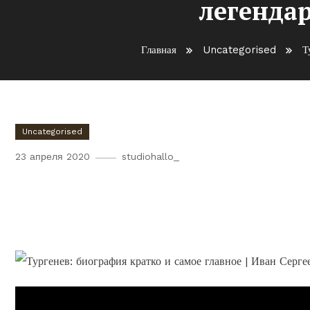
легенда
Главная
Uncategorised
Т
Uncategorised
23 апреля 2020
studiohallo_
Тургенев — жизнь и творче
рассказ о легендарном Ива