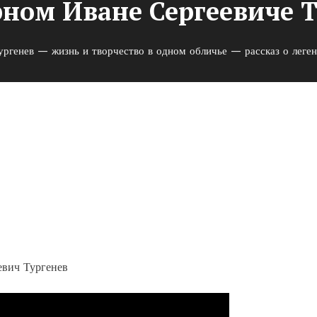
рном Иване Сергеевиче Т
ургенев — жизнь и творчество в одном обличье — рассказ о леге
ство в одном обличье —
не Сергеевиче Тургеневе