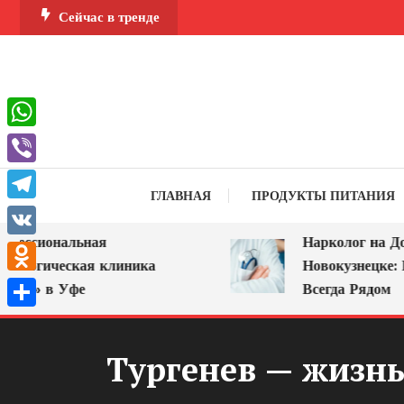
Перейти
Сейчас в тренде
к
содержимому
WhatsApp
Viber
ГЛАВНАЯ
ПРОДУКТЫ ПИТАНИЯ
Telegram
ссиональная
Нарколог на Дом 
VK
логическая клиника
Новокузнецке: По
Odnoklassniki
А» в Уфе
Всегда Рядом
Отправить
Тургенев — жизнь