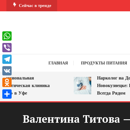
Перейти
Сейчас в тренде
к
содержимому
WhatsApp
Viber
ГЛАВНАЯ
ПРОДУКТЫ ПИТАНИЯ
Telegram
ссиональная
Нарколог на Дом 
VK
логическая клиника
Новокузнецке: По
Odnoklassniki
А» в Уфе
Всегда Рядом
Отправить
Валентина Титова —