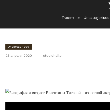
Главная
Uncategorised
Uncategorised
23 апреля 2020
studiohallo_
Валентина Титова — биогра
актрисы, ее успехи на сцен