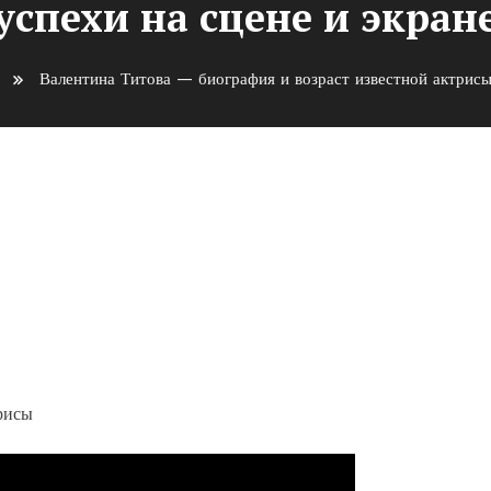
успехи на сцене и экран
Валентина Титова — биография и возраст известной актрисы,
фия и возраст известной
е и экране