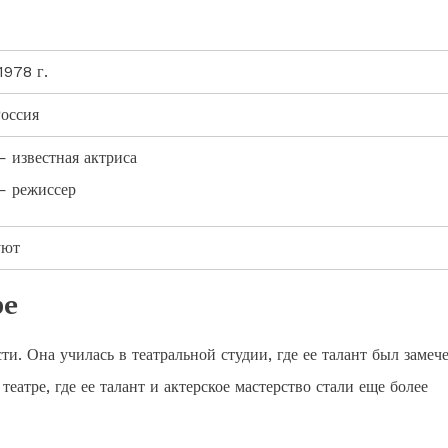
1978 г.
Россия
 известная актриса
— режиссер
уют
ре
и. Она училась в театральной студии, где ее талант был замеч
театре, где ее талант и актерское мастерство стали еще более