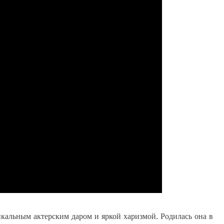
кальным актерским даром и яркой харизмой. Родилась она в