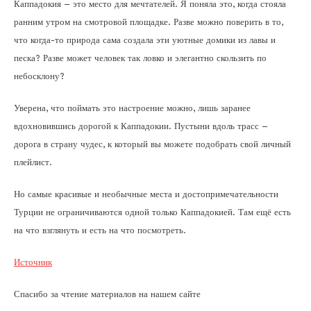
Каппадокия – это место для мечтателей. Я поняла это, когда стояла
ранним утром на смотровой площадке. Разве можно поверить в то,
что когда-то природа сама создала эти уютные домики из лавы и
песка? Разве может человек так ловко и элегантно скользить по
небосклону?
Уверена, что поймать это настроение можно, лишь заранее
вдохновившись дорогой к Каппадокии. Пустыни вдоль трасс –
дорога в страну чудес, к который вы можете подобрать свой личный
плейлист.
Но самые красивые и необычные места и достопримечательности
Турции не ограничиваются одной только Каппадокией. Там ещё есть
на что взглянуть и есть на что посмотреть.
Источник
Спасибо за чтение материалов на нашем сайте