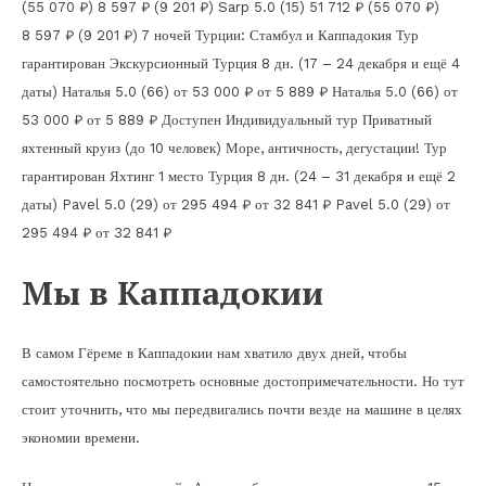
(55 070 ₽)
8 597 ₽
(9 201 ₽)
Sarp 5.0
(15)
51 712 ₽
(55 070 ₽)
8 597 ₽
(9 201 ₽)
7 ночей Турции: Стамбул и Каппадокия Тур
гарантирован Экскурсионный Турция
8 дн.
(17 – 24 декабря и ещё 4
даты)
Наталья 5.0
(66)
от 53 000 ₽
от 5 889 ₽
Наталья 5.0
(66)
от
53 000 ₽
от 5 889 ₽
Доступен Индивидуальный тур
Приватный
яхтенный круиз (до 10 человек) Море, античность, дегустации! Тур
гарантирован Яхтинг 1 место Турция
8 дн.
(24 – 31 декабря и ещё 2
даты)
Pavel 5.0
(29)
от 295 494 ₽
от 32 841 ₽
Pavel 5.0
(29)
от
295 494 ₽
от 32 841 ₽
Мы в Каппадокии
В самом Гёреме в Каппадокии нам хватило двух дней, чтобы
самостоятельно посмотреть основные достопримечательности. Но тут
стоит уточнить, что мы передвигались почти везде на машине в целях
экономии времени.