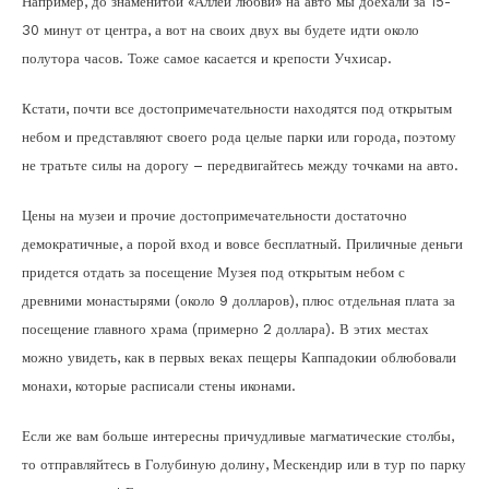
Например, до знаменитой «Аллеи любви» на авто мы доехали за 15-
30 минут от центра, а вот на своих двух вы будете идти около
полутора часов. Тоже самое касается и крепости Учхисар.
Кстати, почти все достопримечательности находятся под открытым
небом и представляют своего рода целые парки или города, поэтому
не тратьте силы на дорогу – передвигайтесь между точками на авто.
Цены на музеи и прочие достопримечательности достаточно
демократичные, а порой вход и вовсе бесплатный. Приличные деньги
придется отдать за посещение Музея под открытым небом с
древними монастырями (около 9 долларов), плюс отдельная плата за
посещение главного храма (примерно 2 доллара). В этих местах
можно увидеть, как в первых веках пещеры Каппадокии облюбовали
монахи, которые расписали стены иконами.
Если же вам больше интересны причудливые магматические столбы,
то отправляйтесь в Голубиную долину, Мескендир или в тур по парку