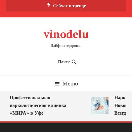
Перейти
Сейчас в тренде
к
содержимому
vinodelu
Лайфхак здоровья
Поиск
Меню
Профессиональная
Нарколог
наркологическая клиника
Новокузн
«МИРА» в Уфе
Всегда Р