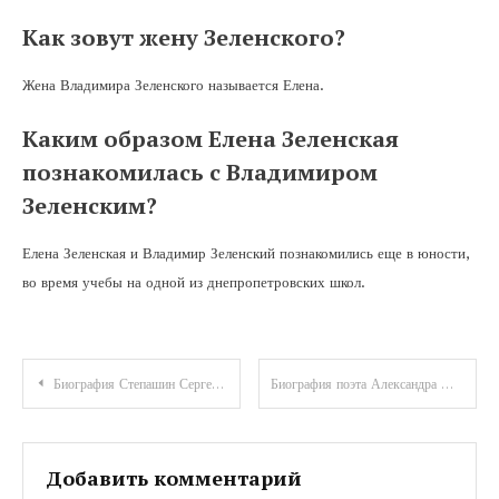
Как зовут жену Зеленского?
Жена Владимира Зеленского называется Елена.
Каким образом Елена Зеленская
познакомилась с Владимиром
Зеленским?
Елена Зеленская и Владимир Зеленский познакомились еще в юности,
во время учебы на одной из днепропетровских школ.
Навигация
Биография Степашин Сергей Николаевич — выдающийся государственный деятель, политик и эксперт в области финансов и безопасности Российской Федерации
Биография поэта Александра Шаганова — великого гения русской поэзии, чьи стихи сотрясают основы души и вдохновляют на вечное откровение
по
записям
Добавить комментарий