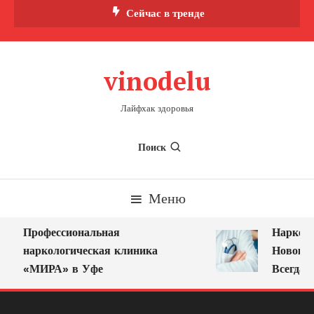
Перейти
Сейчас в тренде
к
содержимому
vinodelu
Лайфхак здоровья
Поиск
Меню
Профессиональная
Нарколог
наркологическая клиника
Новокузн
«МИРА» в Уфе
Всегда Р