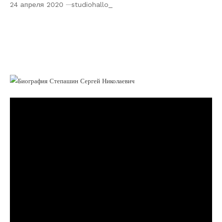
24 апреля 2020
studiohallo_
Биография Степашин Сергей Николаевич
— выдающийся государственный деятель,
политик и эксперт в области финансов и
безопасности Российской Федерации