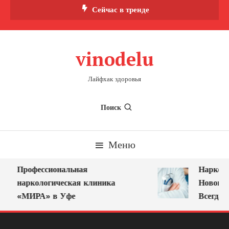
Перейти
Сейчас в тренде
к
содержимому
vinodelu
Лайфхак здоровья
Поиск
Меню
Профессиональная
Нарколог
наркологическая клиника
Новокузн
«МИРА» в Уфе
Всегда Р