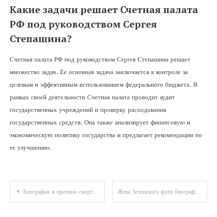
Какие задачи решает Счетная палата
РФ под руководством Сергея
Степашина?
Счетная палата РФ под руководством Сергея Степашина решает
множество задач. Ее основная задача заключается в контроле за
целевым и эффективным использованием федерального бюджета. В
рамках своей деятельности Счетная палата проводит аудит
государственных учреждений и проверку расходования
государственных средств. Она также анализирует финансовую и
экономическую политику государства и предлагает рекомендации по
ее улучшению.
Навигация
Биография и причина смерти Хоя Юрия — подробности на Википедии
Жена Зеленского фото биография купальник все о первой леди Украины
по