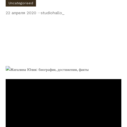
Uncategorised
22 апреля 2020
studiohallo_
Жигалина Юлия — талантливый молодой
художник, чьи произведения
завораживают своей искренностью и
оригинальностью, заглядывают в душу и
проникают в самые глубины
человеческой сущности