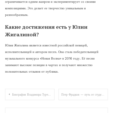
ограничивается одним жанром и экспериментирует со своими
композициями. Это делает ее творчество уникальным и
разнообразным.
Какие достижения есть у Юлии
Жигалиной?
Юлия Жигалина является известной российской певицей,
исполнительницей и автором песен. Она стала победительницей
музыкального конкурса «Новая Волна» в 2016 году. Её песни
занимают высокие позиции в чартах и получают множество
положительных отзывов от публики.
Навигация
Биография Владимира Турчинского — уникальный путь от скромного детства до блестящей карьеры и многочисленных достижений
Петр Фрадков — путь от студента до генерального директора Промсвязьбанка — биография и рост в банковской индустрии
по