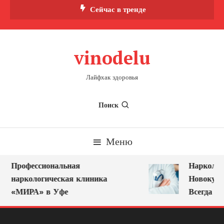
Перейти
Сейчас в тренде
к
содержимому
vinodelu
Лайфхак здоровья
Поиск
Меню
Профессиональная
Нарколог н
наркологическая клиника
Новокузне
«МИРА» в Уфе
Всегда Ряд