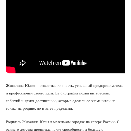
Жигалина Юлия
– известная личность, успешный предприниматель
и профессионал своего дела. Ее биография полна интересных
событий и ярких достижений, которые сделали ее знаменитой не
только на родине, но и за ее пределами.
Родилась Жигалина Юлия в маленьком городке на севере России. С
раннего детства проявляла яркие способности и большую